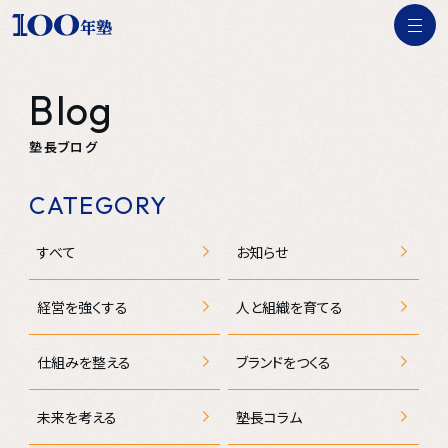
Blog
100年塾とは
塾長ブログ
お客様の声
書籍紹介
CATEGORY
資料ダウンロード
すべて
お知らせ
セミナー・イベント情報
経営を強くする
人と組織を育てる
塾長ブログ
仕組みを整える
ブランドをつくる
塾長Q&A
会社概要
未来を考える
塾長コラム