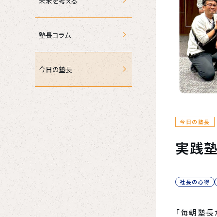
未来を考える
塾長コラム
今日の塾長
今日の塾長
実践
社長の心得
「毎朝塾長